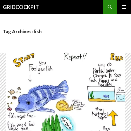
Search
GRIDCOCKPIT
SKIP
PRIMAR
TO
MENU
CONTENT
Tag Archives: fish