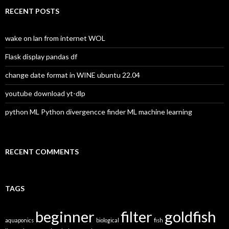
r
c
RECENT POSTS
h
f
o
wake on lan from internet WOL
r
:
Flask display pandas df
change date format in WINE ubuntu 22.04
youtube download yt-dlp
python ML Python divergencce finder ML machine learning
RECENT COMMENTS
TAGS
beginner
filter
goldfish
aquaponics
biological
fish